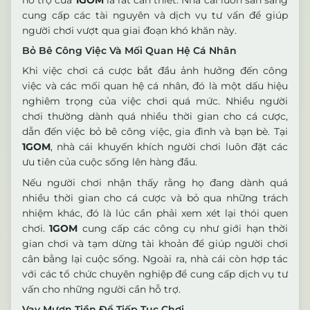
hỗ trợ của
1GOM
là rất cần thiết. Nhà cái luôn sẵn sàng
cung cấp các tài nguyên và dịch vụ tư vấn để giúp
người chơi vượt qua giai đoạn khó khăn này.
Bỏ Bê Công Việc Và Mối Quan Hệ Cá Nhân
Khi việc chơi cá cược bắt đầu ảnh hưởng đến công
việc và các mối quan hệ cá nhân, đó là một dấu hiệu
nghiêm trọng của việc chơi quá mức. Nhiều người
chơi thường dành quá nhiều thời gian cho cá cược,
dẫn đến việc bỏ bê công việc, gia đình và bạn bè. Tại
1GOM
, nhà cái khuyến khích người chơi luôn đặt các
ưu tiên của cuộc sống lên hàng đầu.
Nếu người chơi nhận thấy rằng họ đang dành quá
nhiều thời gian cho cá cược và bỏ qua những trách
nhiệm khác, đó là lúc cần phải xem xét lại thói quen
chơi.
1GOM
cung cấp các công cụ như giới hạn thời
gian chơi và tạm dừng tài khoản để giúp người chơi
cân bằng lại cuộc sống. Ngoài ra, nhà cái còn hợp tác
với các tổ chức chuyên nghiệp để cung cấp dịch vụ tư
vấn cho những người cần hỗ trợ.
Vay Mượn Tiền Để Tiếp Tục Chơi