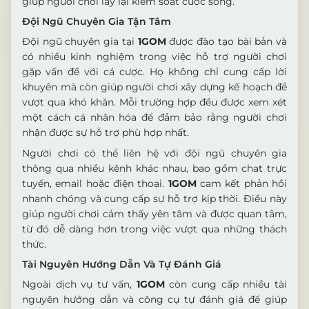
giúp người chơi lấy lại kiểm soát cuộc sống.
Đội Ngũ Chuyên Gia Tận Tâm
Đội ngũ chuyên gia tại
1GOM
được đào tạo bài bản và
có nhiều kinh nghiệm trong việc hỗ trợ người chơi
gặp vấn đề với cá cược. Họ không chỉ cung cấp lời
khuyên mà còn giúp người chơi xây dựng kế hoạch để
vượt qua khó khăn. Mỗi trường hợp đều được xem xét
một cách cá nhân hóa để đảm bảo rằng người chơi
nhận được sự hỗ trợ phù hợp nhất.
Người chơi có thể liên hệ với đội ngũ chuyên gia
thông qua nhiều kênh khác nhau, bao gồm chat trực
tuyến, email hoặc điện thoại.
1GOM
cam kết phản hồi
nhanh chóng và cung cấp sự hỗ trợ kịp thời. Điều này
giúp người chơi cảm thấy yên tâm và được quan tâm,
từ đó dễ dàng hơn trong việc vượt qua những thách
thức.
Tài Nguyên Hướng Dẫn Và Tự Đánh Giá
Ngoài dịch vụ tư vấn,
1GOM
còn cung cấp nhiều tài
nguyên hướng dẫn và công cụ tự đánh giá để giúp