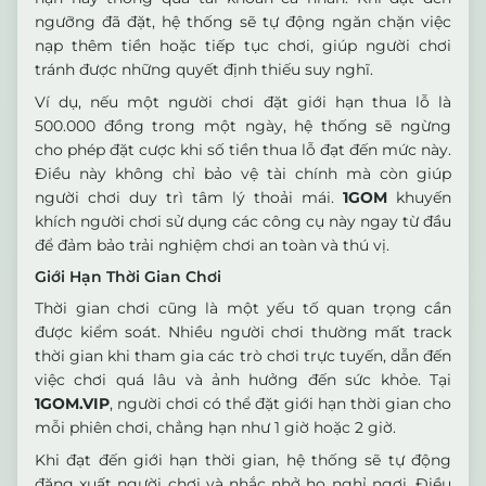
ngưỡng đã đặt, hệ thống sẽ tự động ngăn chặn việc
nạp thêm tiền hoặc tiếp tục chơi, giúp người chơi
tránh được những quyết định thiếu suy nghĩ.
Ví dụ, nếu một người chơi đặt giới hạn thua lỗ là
500.000 đồng trong một ngày, hệ thống sẽ ngừng
cho phép đặt cược khi số tiền thua lỗ đạt đến mức này.
Điều này không chỉ bảo vệ tài chính mà còn giúp
người chơi duy trì tâm lý thoải mái.
1GOM
khuyến
khích người chơi sử dụng các công cụ này ngay từ đầu
để đảm bảo trải nghiệm chơi an toàn và thú vị.
Giới Hạn Thời Gian Chơi
Thời gian chơi cũng là một yếu tố quan trọng cần
được kiểm soát. Nhiều người chơi thường mất track
thời gian khi tham gia các trò chơi trực tuyến, dẫn đến
việc chơi quá lâu và ảnh hưởng đến sức khỏe. Tại
1GOM.VIP
, người chơi có thể đặt giới hạn thời gian cho
mỗi phiên chơi, chẳng hạn như 1 giờ hoặc 2 giờ.
Khi đạt đến giới hạn thời gian, hệ thống sẽ tự động
đăng xuất người chơi và nhắc nhở họ nghỉ ngơi. Điều