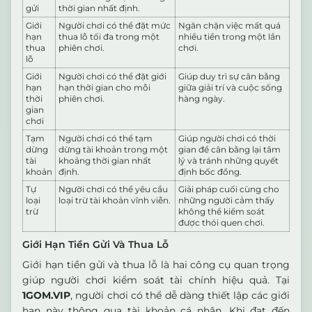
gửi
thời gian nhất định.
Giới
Người chơi có thể đặt mức
Ngăn chặn việc mất quá
hạn
thua lỗ tối đa trong một
nhiều tiền trong một lần
thua
phiên chơi.
chơi.
lỗ
Giới
Người chơi có thể đặt giới
Giúp duy trì sự cân bằng
hạn
hạn thời gian cho mỗi
giữa giải trí và cuộc sống
thời
phiên chơi.
hàng ngày.
gian
chơi
Tạm
Người chơi có thể tạm
Giúp người chơi có thời
dừng
dừng tài khoản trong một
gian để cân bằng lại tâm
tài
khoảng thời gian nhất
lý và tránh những quyết
khoản
định.
định bốc đồng.
Tự
Người chơi có thể yêu cầu
Giải pháp cuối cùng cho
loại
loại trừ tài khoản vĩnh viễn.
những người cảm thấy
trừ
không thể kiểm soát
được thói quen chơi.
Giới Hạn Tiền Gửi Và Thua Lỗ
Giới hạn tiền gửi và thua lỗ là hai công cụ quan trọng
giúp người chơi kiểm soát tài chính hiệu quả. Tại
1GOM.VIP
, người chơi có thể dễ dàng thiết lập các giới
hạn này thông qua tài khoản cá nhân. Khi đạt đến