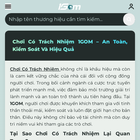
Chơi Có Trách Nhiệm 1GOM – An Toàn,
Kiểm Soát Và Hiệu Quả
Chơi Có Trách Nhiệm
không chỉ là khẩu hiệu mà còn
là cam kết vững chắc của nhà cái đối với cộng đồng
người chơi. Trong bối cảnh ngành cá cược trực tuyến
phát triển mạnh mẽ, việc đảm bảo môi trường giải trí
lành mạnh và an toàn trở thành ưu tiên hàng đầu. Tại
1GOM
, người chơi được khuyến khích tham gia với tinh
thần thoải mái, kiểm soát và luôn đặt giới hạn cho bản
thân. Điều này không chỉ bảo vệ tài chính mà còn duy
trì niềm vui khi tham gia các trò chơi.
Tại Sao Chơi Có Trách Nhiệm Lại Quan