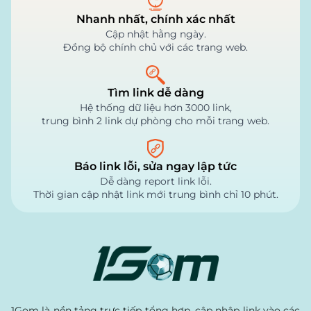
Nhanh nhất, chính xác nhất
Cập nhật hằng ngày.
Đồng bộ chính chủ với các trang web.
Tìm link dễ dàng
Hệ thống dữ liệu hơn 3000 link,
trung bình 2 link dự phòng cho mỗi trang web.
Báo link lỗi, sửa ngay lập tức
Dễ dàng report link lỗi.
Thời gian cập nhật link mới trung bình chỉ 10 phút.
1Gom là nền tảng trực tiếp tổng hợp, cập nhập link vào các