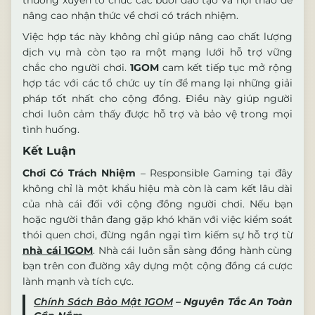
thường xuyên tổ chức các buổi đào tạo và hội thảo để
nâng cao nhận thức về chơi có trách nhiệm.
Việc hợp tác này không chỉ giúp nâng cao chất lượng
dịch vụ mà còn tạo ra một mạng lưới hỗ trợ vững
chắc cho người chơi.
1GOM
cam kết tiếp tục mở rộng
hợp tác với các tổ chức uy tín để mang lại những giải
pháp tốt nhất cho cộng đồng. Điều này giúp người
chơi luôn cảm thấy được hỗ trợ và bảo vệ trong mọi
tình huống.
Kết Luận
Chơi Có Trách Nhiệm
– Responsible Gaming tại đây
không chỉ là một khẩu hiệu mà còn là cam kết lâu dài
của nhà cái đối với cộng đồng người chơi. Nếu bạn
hoặc người thân đang gặp khó khăn với việc kiểm soát
thói quen chơi, đừng ngần ngại tìm kiếm sự hỗ trợ từ
nhà cái 1GOM
. Nhà cái luôn sẵn sàng đồng hành cùng
bạn trên con đường xây dựng một cộng đồng cá cược
lành mạnh và tích cực.
Chính Sách Bảo Mật 1GOM
– Nguyên Tắc An Toàn