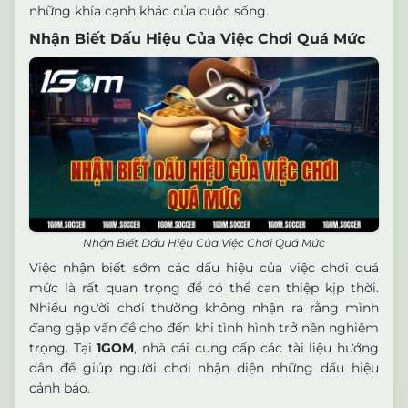
những khía cạnh khác của cuộc sống.
Nhận Biết Dấu Hiệu Của Việc Chơi Quá Mức
Nhận Biết Dấu Hiệu Của Việc Chơi Quá Mức
Việc nhận biết sớm các dấu hiệu của việc chơi quá
mức là rất quan trọng để có thể can thiệp kịp thời.
Nhiều người chơi thường không nhận ra rằng mình
đang gặp vấn đề cho đến khi tình hình trở nên nghiêm
trọng. Tại
1GOM
, nhà cái cung cấp các tài liệu hướng
dẫn để giúp người chơi nhận diện những dấu hiệu
cảnh báo.