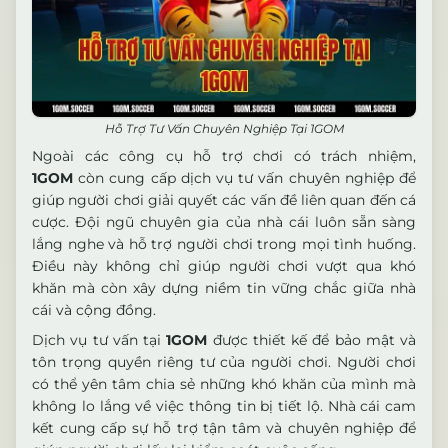
Hỗ Trợ Tư Vấn Chuyên Nghiệp Tại 1GOM
Ngoài các công cụ hỗ trợ chơi có trách nhiệm,
1GOM
còn cung cấp dịch vụ tư vấn chuyên nghiệp để
giúp người chơi giải quyết các vấn đề liên quan đến cá
cược. Đội ngũ chuyên gia của nhà cái luôn sẵn sàng
lắng nghe và hỗ trợ người chơi trong mọi tình huống.
Điều này không chỉ giúp người chơi vượt qua khó
khăn mà còn xây dựng niềm tin vững chắc giữa nhà
cái và cộng đồng.
Dịch vụ tư vấn tại
1GOM
được thiết kế để bảo mật và
tôn trọng quyền riêng tư của người chơi. Người chơi
có thể yên tâm chia sẻ những khó khăn của mình mà
không lo lắng về việc thông tin bị tiết lộ. Nhà cái cam
kết cung cấp sự hỗ trợ tận tâm và chuyên nghiệp để