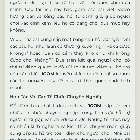
người chơi nhận thức rõ hơn về thói quen chơi của
mình. Các tài liệu này bao gồm các bài viết, video
hướng dẫn và bảng câu hỏi tự đánh giá, giúp người
chơi xác định xem liệu họ có đang chơi quá mức hay
không.
Ví dụ, nhà cái cung cấp một bảng câu hỏi đơn giản với
các câu hỏi như “Bạn có thường xuyên nghĩ về cá cược
không?” hoặc “Bạn có cảm thấy khó chịu khi không
được chơi không?”. Dựa trên kết quả, người chơi có
thể tự đánh giá mức độ rủi ro và tìm kiếm sự hỗ trợ
nếu cần thiết.
1GOM
khuyến khích người chơi sử dụng
các tài nguyên này để duy trì thói quen chơi lành
mạnh.
Hợp Tác Với Các Tổ Chức Chuyên Nghiệp
Để đảm bảo chất lượng dịch vụ,
1GOM
hợp tác với
nhiều tổ chức chuyên nghiệp trong lĩnh vực hỗ trợ
người chơi gặp vấn đề với cá cược. Những tổ chức này
có nhiều kinh nghiệm và kiến thức chuyên môn, giúp
cung cấp sự hỗ trợ toàn diện cho người chơi. Nhà cái