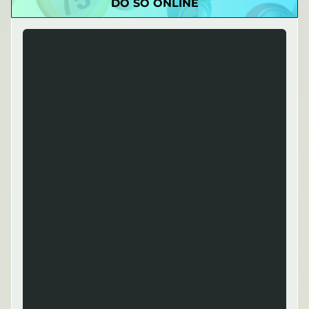
DÒ SỐ ONLINE