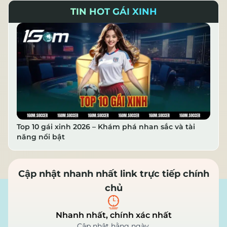
TIN HOT GÁI XINH
Top 10 gái xinh 2026 – Khám phá nhan sắc và tài
năng nổi bật
Cập nhật nhanh nhất link trực tiếp chính
chủ
Nhanh nhất, chính xác nhất
Cập nhật hằng ngày.