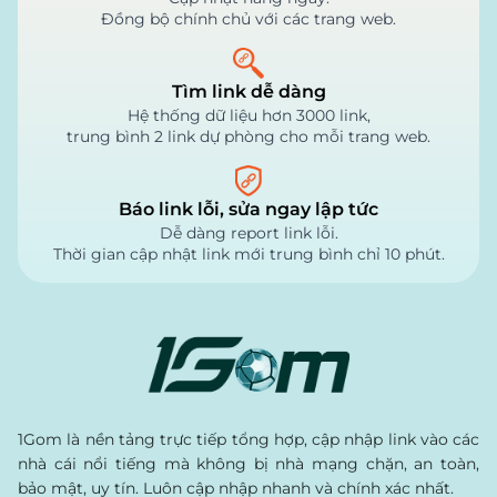
Đồng bộ chính chủ với các trang web.
Tìm link dễ dàng
Hệ thống dữ liệu hơn 3000 link,
trung bình 2 link dự phòng cho mỗi trang web.
Báo link lỗi, sửa ngay lập tức
Dễ dàng report link lỗi.
Thời gian cập nhật link mới trung bình chỉ 10 phút.
1Gom là nền tảng trực tiếp tổng hợp, cập nhập link vào các
nhà cái nổi tiếng mà không bị nhà mạng chặn, an toàn,
bảo mật, uy tín. Luôn cập nhập nhanh và chính xác nhất.