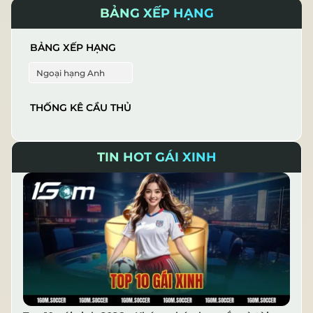
BẢNG XẾP HẠNG
BẢNG XẾP HẠNG
Ngoại hạng Anh
THỐNG KÊ CẦU THỦ
TIN HOT GÁI XINH