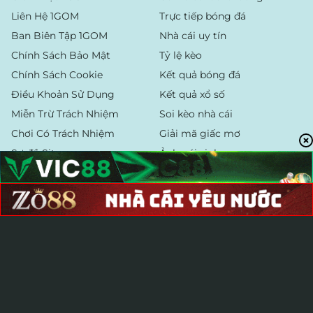
Liên Hệ 1GOM
Trực tiếp bóng đá
Ban Biên Tập 1GOM
Nhà cái uy tín
Chính Sách Bảo Mật
Tỷ lệ kèo
Chính Sách Cookie
Kết quả bóng đá
Điều Khoản Sử Dụng
Kết quả xổ số
Miễn Trừ Trách Nhiệm
Soi kèo nhà cái
Chơi Có Trách Nhiệm
Giải mã giấc mơ
Sơ đồ Sitemap
Ảnh gái xinh
1Gom là nền tảng cung cấp thông tin thể thao và giải trí trực tuyến
uy tín, mang đến đường link vào bóng không bị chặn, tốc độ truy cập
ổn định và bảo mật cao. Tại 1Gom, người chơi có thể xem tỷ số trực
tiếp, soi kèo, theo dõi lịch thi đấu, bảng xếp hạng (BXH), livestream
bóng đá và tham gia cá cược tại các nhà cái hàng đầu. Với giao diện
hiện đại, hỗ trợ 24/7 cùng ứng dụng di động tiện lợi, 1Gom mang đến
trải nghiệm bóng đá và cá cược mượt mà, an toàn nhất.