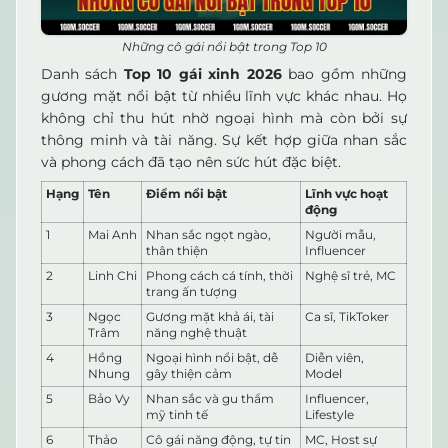
Những cô gái nổi bật trong Top 10
Danh sách
Top 10 gái xinh 2026
bao gồm những
gương mặt nổi bật từ nhiều lĩnh vực khác nhau. Họ
không chỉ thu hút nhờ ngoại hình mà còn bởi sự
thông minh và tài năng. Sự kết hợp giữa nhan sắc
và phong cách đã tạo nên sức hút đặc biệt.
Hạng
Tên
Điểm nổi bật
Lĩnh vực hoạt
động
1
Mai Anh
Nhan sắc ngọt ngào,
Người mẫu,
thân thiện
Influencer
2
Linh Chi
Phong cách cá tính, thời
Nghệ sĩ trẻ, MC
trang ấn tượng
3
Ngọc
Gương mặt khả ái, tài
Ca sĩ, TikToker
Trâm
năng nghệ thuật
4
Hồng
Ngoại hình nổi bật, dễ
Diễn viên,
Nhung
gây thiện cảm
Model
5
Bảo Vy
Nhan sắc và gu thẩm
Influencer,
mỹ tinh tế
Lifestyle
6
Thảo
Cô gái năng động, tự tin
MC, Host sự