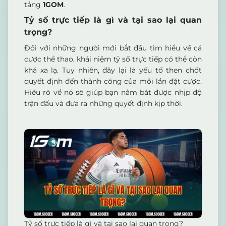
tảng
1GOM
.
Tỷ số trực tiếp là gì và tại sao lại quan
trọng?
Đối với những người mới bắt đầu tìm hiểu về cá
cược thể thao, khái niệm tỷ số trực tiếp có thể còn
khá xa lạ. Tuy nhiên, đây lại là yếu tố then chốt
quyết định đến thành công của mỗi lần đặt cược.
Hiểu rõ về nó sẽ giúp bạn nắm bắt được nhịp độ
trận đấu và đưa ra những quyết định kịp thời.
Tỷ số trực tiếp là gì và tại sao lại quan trọng?