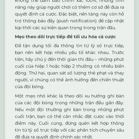
không thể đảm bảo chính xác 100%, nhưng tính
năng này giúp người chơi có thêm cơ sở để đưa ra
quyết định cá cược. Đặc biệt, nền tảng này còn hỗ
trợ thông báo đẩy (push notification) để cập nhật
kịp thời các sự kiện quan trọng trong trận đấu.
Mẹo theo dõi trực tiếp để tối ưu hóa cá cược
Để tận dụng tối đa thông tin từ tỷ số trực tiếp,
bạn nên kết hợp nhiều yếu tố khác nhau. Trước
tiên, hãy chú ý đến thời gian thi đấu – những phút
cuối của hiệp 1 hoặc hiệp 2 thường có nhiều biến
động. Thứ hai, quan sát số lượng thẻ phạt và thay
người, vì chúng có thể ảnh hưởng đến chiến thuật
của đội bóng.
Một mẹo nhỏ khác là theo dõi xu hướng ghi bàn
của các đội bóng trong những trận đấu gần đây.
Nếu một đội thường ghi bàn trong những phút
cuối trận, bạn có thể cân nhắc đặt cược vào thời
điểm này. Cuối cùng, đừng quên kết hợp thông
tin từ tỷ số trực tiếp với các phân tích chuyên sâu
để đưa ra quyết định chính xác nhất.