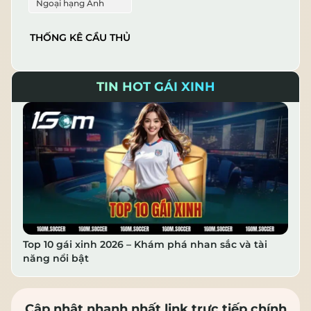
Ngoại hạng Anh
THỐNG KÊ CẦU THỦ
TIN HOT GÁI XINH
Top 10 gái xinh 2026 – Khám phá nhan sắc và tài
năng nổi bật
Cập nhật nhanh nhất link trực tiếp chính