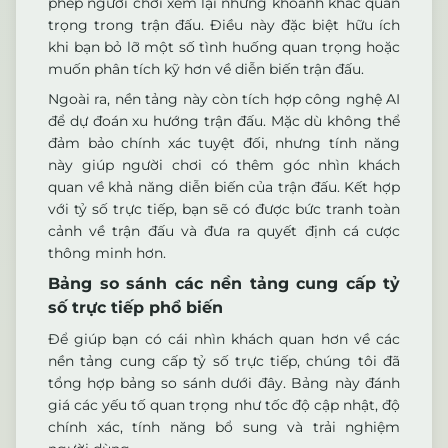
phép người chơi xem lại những khoảnh khắc quan
trọng trong trận đấu. Điều này đặc biệt hữu ích
khi bạn bỏ lỡ một số tình huống quan trọng hoặc
muốn phân tích kỹ hơn về diễn biến trận đấu.
Ngoài ra, nền tảng này còn tích hợp công nghệ AI
để dự đoán xu hướng trận đấu. Mặc dù không thể
đảm bảo chính xác tuyệt đối, nhưng tính năng
này giúp người chơi có thêm góc nhìn khách
quan về khả năng diễn biến của trận đấu. Kết hợp
với tỷ số trực tiếp, bạn sẽ có được bức tranh toàn
cảnh về trận đấu và đưa ra quyết định cá cược
thông minh hơn.
Bảng so sánh các nền tảng cung cấp tỷ
số trực tiếp phổ biến
Để giúp bạn có cái nhìn khách quan hơn về các
nền tảng cung cấp tỷ số trực tiếp, chúng tôi đã
tổng hợp bảng so sánh dưới đây. Bảng này đánh
giá các yếu tố quan trọng như tốc độ cập nhật, độ
chính xác, tính năng bổ sung và trải nghiệm