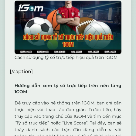
Cách sử dụng tỷ số trực tiếp hiệu quả trên 1GOM
[/caption]
Hướng dẫn xem tỷ số trực tiếp trên nền tảng
1GOM
Để truy cập vào hệ thống trên 1GOM, bạn chỉ cần
thực hiện vài thao tác đơn giản. Trước tiên, hãy
truy cập vào trang chủ của 1GOM và tìm đến mục
“Tỷ số trực tiếp” hoặc “Live Score”. Tại đây, bạn sẽ
thấy danh sách các trận đấu đang diễn ra với