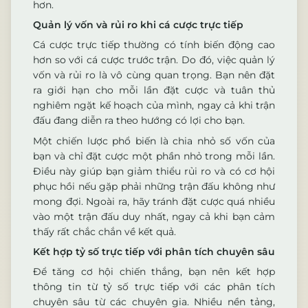
hơn.
Quản lý vốn và rủi ro khi cá cược trực tiếp
Cá cược trực tiếp thường có tính biến động cao
hơn so với cá cược trước trận. Do đó, việc quản lý
vốn và rủi ro là vô cùng quan trọng. Bạn nên đặt
ra giới hạn cho mỗi lần đặt cược và tuân thủ
nghiêm ngặt kế hoạch của mình, ngay cả khi trận
đấu đang diễn ra theo hướng có lợi cho bạn.
Một chiến lược phổ biến là chia nhỏ số vốn của
bạn và chỉ đặt cược một phần nhỏ trong mỗi lần.
Điều này giúp bạn giảm thiểu rủi ro và có cơ hội
phục hồi nếu gặp phải những trận đấu không như
mong đợi. Ngoài ra, hãy tránh đặt cược quá nhiều
vào một trận đấu duy nhất, ngay cả khi bạn cảm
thấy rất chắc chắn về kết quả.
Kết hợp tỷ số trực tiếp với phân tích chuyên sâu
Để tăng cơ hội chiến thắng, bạn nên kết hợp
thông tin từ tỷ số trực tiếp với các phân tích
chuyên sâu từ các chuyên gia. Nhiều nền tảng,