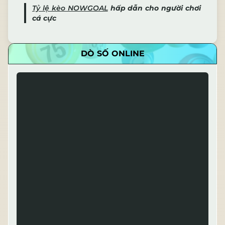
Tỷ lệ kèo NOWGOAL
hấp dẫn cho người chơi
cá cực
DÒ SỐ ONLINE