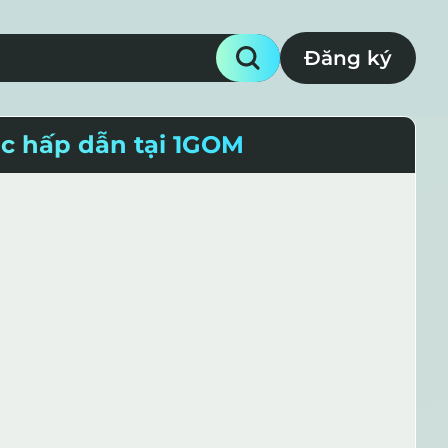
Đăng ký
ược hấp dẫn tại 1GOM