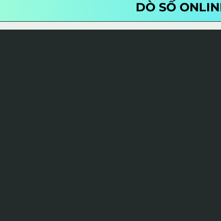
DÒ SỐ ONLIN