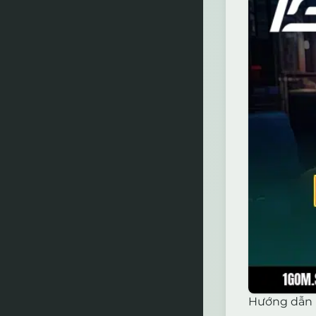
Hướng dẫn l