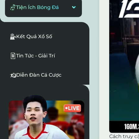
⌄
Tiện Ích Bóng Đá
Kết Quả Xổ Số
Tin Tức - Giải Trí
Diễn Đàn Cá Cược
Cách truy c