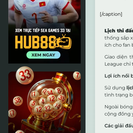
[/caption]
Lịch thi đấ
thống sắp x
ích cho fan
Giao diện t
League chỉ 
Lợi ích nổi 
Sử dụng
lị
tình trạng 
Ngoài bóng 
cộng đồng y
Các giải đấ