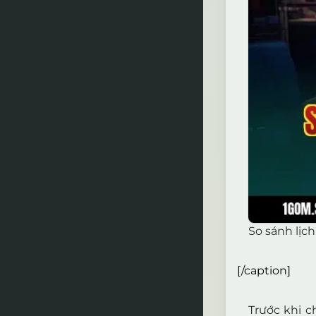
So sánh lịc
[/caption]
Trước khi c