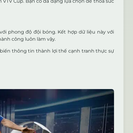
ến VTV Cup. Bạn có đa dạng lựa chọn để thỏa sức
ới phong độ đội bóng. Kết hợp dữ liệu này với
thành công luôn làm vậy.
 biến thông tin thành lợi thế cạnh tranh thực sự