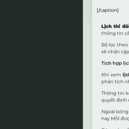
[/caption]
Lịch thi đấ
thông tin c
Bộ lọc theo
sẽ nhận cập
Tích hợp lịc
Khi xem
lị
phân tích n
Thông tin k
quyết định 
Ngoài bóng
hay MSI đượ