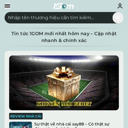
Tin tức 1GOM mới nhất hôm nay – Cập nhật
nhanh & chính xác
REVIEW NHÀ CÁI
REVIEW NHÀ CÁI
Khuyến mãi febet ưu đãi khủng cho
Sự thật về nhà cái say88 – Có thật sự