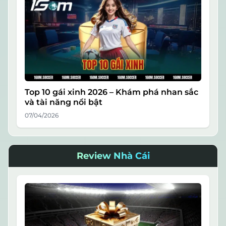
Top 10 gái xinh 2026 – Khám phá nhan sắc
và tài năng nổi bật
07/04/2026
Review Nhà Cái