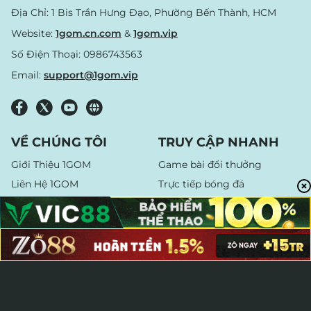
Địa Chỉ: 1 Bis Trần Hưng Đạo, Phường Bến Thành, HCM
Website:
1gom.cn.com
&
1gom.vip
Số Điện Thoại: 0986743563
Email:
support@1gom.vip
VỀ CHÚNG TÔI
TRUY CẬP NHANH
Giới Thiệu 1GOM
Game bài đổi thưởng
Liên Hệ 1GOM
Trực tiếp bóng đá
Ban Biên Tập 1GOM
Nhà cái uy tín
Chính Sách Bảo Mật
Tỷ lệ kèo
Chính Sách Cookie
Kết quả bóng đá
Điều Khoản Sử Dụng
Kết quả xổ số
Miễn Trừ Trách Nhiệm
Soi kèo nhà cái
Chơi Có Trách Nhiệm
Giải mã giấc mơ