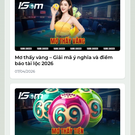
Mơ thấy vàng – Giải mã ý nghĩa và điềm
báo tài lộc 2026
07/04/2026