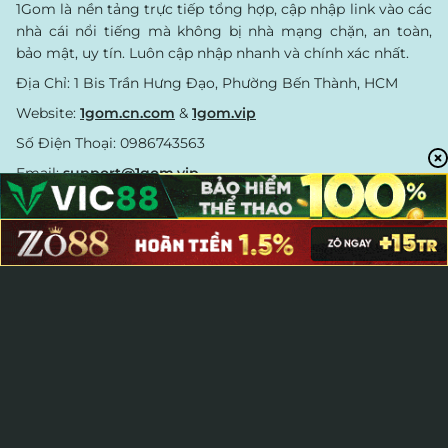
1Gom là nền tảng trực tiếp tổng hợp, cập nhập link vào các
nhà cái nổi tiếng mà không bị nhà mạng chặn, an toàn,
bảo mật, uy tín. Luôn cập nhập nhanh và chính xác nhất.
Địa Chỉ: 1 Bis Trần Hưng Đạo, Phường Bến Thành, HCM
Website:
1gom.cn.com
&
1gom.vip
Số Điện Thoại: 0986743563
Email:
support@1gom.vip
VỀ CHÚNG TÔI
TRUY CẬP NHANH
Giới Thiệu 1GOM
Game bài đổi thưởng
Liên Hệ 1GOM
Trực tiếp bóng đá
Ban Biên Tập 1GOM
Nhà cái uy tín
Chính Sách Bảo Mật
Tỷ lệ kèo
Chính Sách Cookie
Kết quả bóng đá
Điều Khoản Sử Dụng
Kết quả xổ số