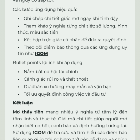
và nguy cơ sắp tới.
Các bước ứng dụng hiệu quả:
Ghi chép chi tiết giấc mơ ngay khi tỉnh dậy
Tham khảo ý nghĩa từng chi tiết: số lượng, hình
thức, màu sắc tiền
Kết hợp trực giác cá nhân để đưa ra quyết định
Theo dõi điềm báo thông qua các ứng dụng uy
tín như
1GOM
Bullet points lợi ích khi áp dụng:
Nắm bắt cơ hội tài chính
Cảnh giác rủi ro và thất thoát
Dự đoán xu hướng may mắn và vận hạn
Tối ưu quyết định công việc và đầu tư
Kết luận
Mơ thấy tiền
mang nhiều ý nghĩa từ tâm lý đến
tâm linh và thực tế. Giải mã chi tiết giúp người mơ
nhận biết cơ hội, cảnh báo và định hướng tương lai.
Sử dụng
1GOM
để tra cứu và tìm hiểu các điềm báo
liên quan giúp trải nghiệm trở nên dễ dàng và chính