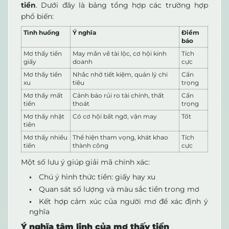
tiền
. Dưới đây là bảng tổng hợp các trường hợp
phổ biến:
Tình huống
Ý nghĩa
Điềm
báo
Mơ thấy tiền
May mắn về tài lộc, cơ hội kinh
Tích
giấy
doanh
cực
Mơ thấy tiền
Nhắc nhở tiết kiệm, quản lý chi
Cẩn
xu
tiêu
trọng
Mơ thấy mất
Cảnh báo rủi ro tài chính, thất
Cẩn
tiền
thoát
trọng
Mơ thấy nhặt
Có cơ hội bất ngờ, vận may
Tốt
tiền
Mơ thấy nhiều
Thể hiện tham vọng, khát khao
Tích
tiền
thành công
cực
Một số lưu ý giúp giải mã chính xác:
Chú ý hình thức tiền: giấy hay xu
Quan sát số lượng và màu sắc tiền trong mơ
Kết hợp cảm xúc của người mơ để xác định ý
nghĩa
Ý nghĩa tâm linh của mơ thấy tiền